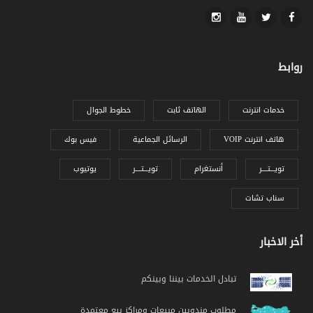
روابط
خدمات انترنت
الهاتف ثابت
خطوط الجوال
VOIP هاتف انترنت
الرسائل الجماعية
فيس بوك
تويـــتــــر
أنستغرام
تويـــتــــر
يوتيوب
سناب تشات
أخر الاخبار
تبادل الخدمات بيننا وبينكم
مطلوب مندوبين مبيعات ومراكز بيع معتمدة