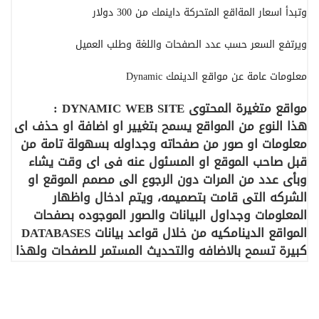
وتبدأ اسعار المةاقع المتحركة داينمك من 300 دولار
ويرتفع السعر حسب عدد الصفحات واللغة وطلب العميل
معلومات عامة عن مواقع الدينمك Dynamic
مواقع متغيرة المحتوى
DYNAMIC WEB SITE :
هذا النوع من المواقع يسمح بتغيير او اضافة او حذف اى
معلومات او صور من صفحاته وجداوله بسهولة تامة من
قبل صاحب الموقع او المسئول عنه فى اى وقت يشاء
وبأى عدد من المرات دون الرجوع الى مصمم الموقع او
الشركه التى قامت بتصميمه، ويتم ادخال واظهار
المعلومات وجداول البيانات والصور الموجوده بصفحات
المواقع الدينامكيه من خلال قواعد بيانات
DATABASES
كبيرة تسمح بالاضافه والتحديث المستمر للصفحات ولهذا
اطلق عليها المواقع الدينامكيه، ويقوم صاحب الموقع او
المسئول عن ادارته بتحديث بيانات الموقع من خلال لوحة
تحكم مؤمنة دائما بكلمة سر لا يعرفها سوى مسئول