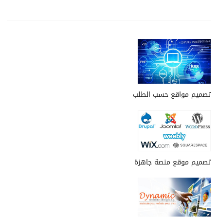
ادارة الموقع بمعنى آخر هو الموقع الذي كتب برموز أكثر
وبدرجة أكبر من الوظائف.
ASP --
أو
PHP
تعقيدا -- مثل
على سبيل المثال ، يمكن التحكم الديناميكي لعديد من
المواقع عن طريق نظام إدارة المحتوى. هذا يعني أنك
سوف تكون قادرا على إجراء التحديثات دون الحاجة إلى
HTML
أي معرفة
أو أي برنامج الموقع
.
لمزيد من المعلومات يرجى التواصل على الارقام
تصميم مواقع حسب الطلب
00905444190970
00902124232033
تصميم موقع منصة جاهزة