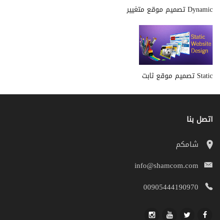
تصميم موقع متغيير Dynamic
تصميم موقع ثابت Static
اتصل بنا
شامكم
info@shamcom.com
00905444190970