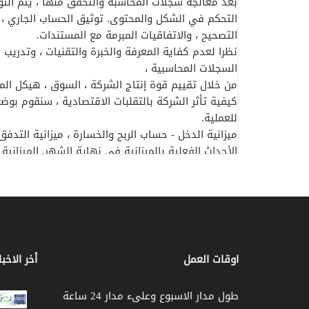
بعد معالجة سجلات المحاسبة والتحقق منها ، يتم التو
التحكم في الشكل والمحتوى. توثيق الحساب الجاري ، مذ
التصحيح ، والاتفاقيات المبرمة مع المستندات.
نظرا لعدم كفاية المعرفة والخبرة والتقنيات ، وتدريب
السجلات المحاسبية ،
من خلال تقييم قوة إنتاج الشركة ، السوق ، هيكل الموا
كيفية تأثر الشركة بالتقلبات الاقتصادية ، سنقوم بوض
للعملية.
ميزانية الدخل - حساب الربح والخسارة ، ميزانية التدف
الأحداث الفعلية بالميزانية في نهاية الشهر. الميزاني
الشركة مع البنك والمؤسسات المالية الأخرى عن طريق إ
الميزانية العمومية.
لإعداد ، وجعل الاستحقاقات وجعل الاستحقاق إلى الشركة
وإقرارات ضريبة الدخل والشركات في إطار التشريع الضر
الافتتاح والمراسلات والتصحيح والاعتراض وحيازة كلمة
لمكاتب الضرائب ووزارة العمل والضمان الاجتماعي.
اوقات العمل
أخر الاخبا
Firmalardan ، النقاط الشهرية للموظفين ، الأربا
لإبلاغ مبلغ الراتب والحد الأدنى للعيش الخصم (A.G.I.) المبلغ الذي يتحمله البنك.
طول مدار الاسبوع وعلىء مدار 24 ساعة
إعداد وتلقي وتسليم إشعارات SSK إلى الإدارة المعنية بالدفع