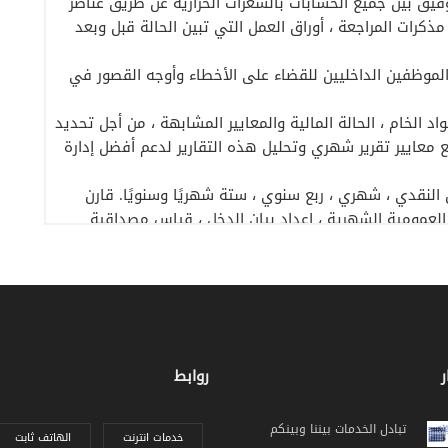
فيق بين جميع الحسابات بالسعرات الحرارية عن طريق عناصر
كرات المراجعة ، أوراق العمل التي تبين الحالة قبل وبعد
 الموظفين الداخليين للقضاء على الأخطاء وأوجه القصور في
د الخام ، الحالة المالية والمعايير المشابهة ، من أجل تحديد
ع معايير تقرير شهري وتحليل هذه التقارير لدعم أفضل إدارة
ق النقدي ، شهري ، ربع سنوي ، ستة شهريًا وسنويًا. قارن
ة العمومية الشهرية ، إعداد بيان الدخل ، قياس مصداقية
جراء التحليل المالي الرأسي والأفقي لبيان الدخل وعناصر
 بحيث يتم إعداد الإعلانات الضريبية ، والضرائب ، المؤقتة ،
يبي.
 المرور والعمليات الأخرى لمؤسسات الضمان الاجتماعي التابعة
ر
روابط
ح ، الأرباح الإضافية والخصومات ، إلخ. وإعداد جداول الدفع الشهرية.
تبادل الخدمات بيننا وبينكم
خدمات انترنت
الهاتف ثابت