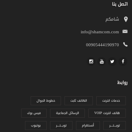
اتصل بنا
شامكم
info@shamcom.com
00905444190970
روابط
خدمات انترنت
الهاتف ثابت
خطوط الجوال
VOIP هاتف انترنت
الرسائل الجماعية
فيس بوك
تويـــتــــر
أنستغرام
تويـــتــــر
يوتيوب