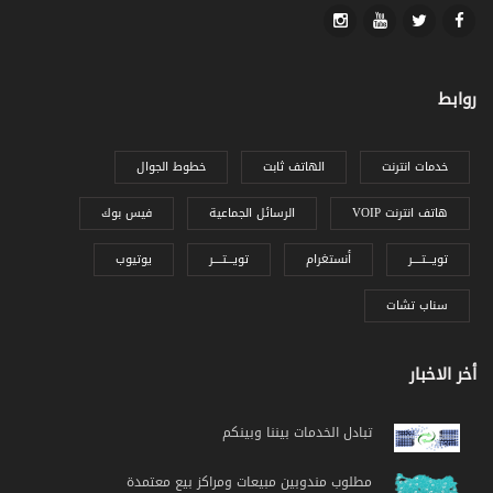
روابط
خدمات انترنت
الهاتف ثابت
خطوط الجوال
VOIP هاتف انترنت
الرسائل الجماعية
فيس بوك
تويـــتــــر
أنستغرام
تويـــتــــر
يوتيوب
سناب تشات
أخر الاخبار
تبادل الخدمات بيننا وبينكم
مطلوب مندوبين مبيعات ومراكز بيع معتمدة