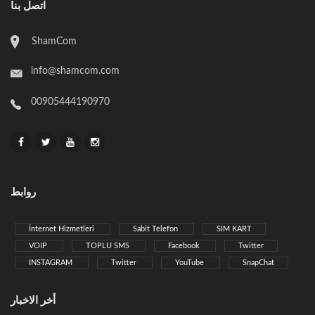
اتصل بنا
ShamCom
info@shamcom.com
00905444190970
روابط
İnternet Hizmetleri
Sabit Telefon
SIM KART
VOIP
TOPLU SMS
Facebook
Twitter
INSTAGRAM
Twitter
YouTube
SnapChat
أخر الاخبار