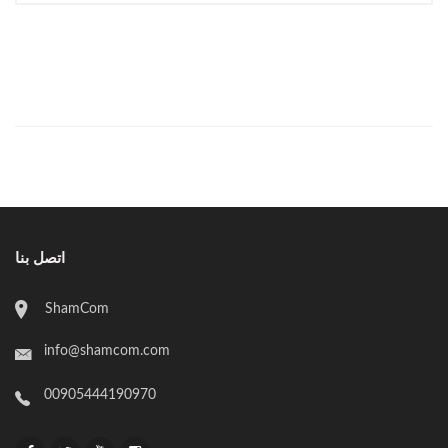
اتصل بنا
ShamCom
info@shamcom.com
00905444190970