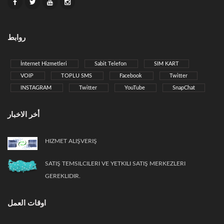
روابط
İnternet Hizmetleri
Sabit Telefon
SIM KART
VOIP
TOPLU SMS
Facebook
Twitter
INSTAGRAM
Twitter
YouTube
SnapChat
أخر الاخبار
HIZMET ALIŞVERIŞ
SATIŞ TEMSILCILERI VE YETKILI SATIŞ MERKEZLERI
GEREKLIDIR.
اوقات العمل